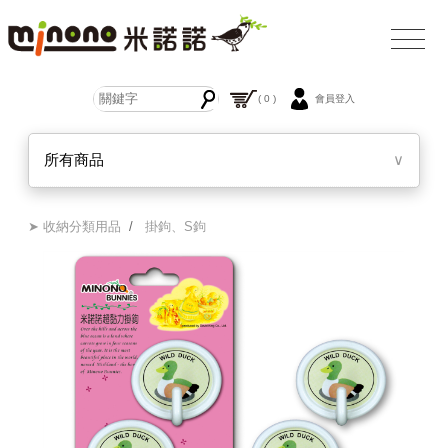
( 0 )
會員登入
所有商品
∨
➤ 收納分類用品
/
掛鉤、S鉤