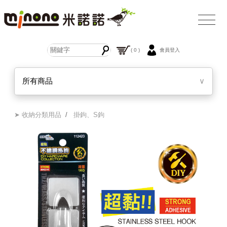
( 0 )
會員登入
所有商品
∨
➤ 收納分類用品
/
掛鉤、S鉤