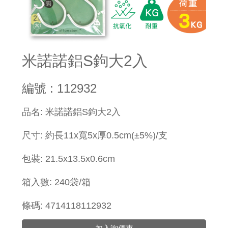
米諾諾鋁S鉤大2入
編號 : 112932
​品名: 米諾諾鋁S鉤大2入
尺寸: 約長11x寬5x厚0.5cm(±5%)/支
包裝: 21.5x13.5x0.6cm
箱入數: 240袋/箱
條碼: 4714118112932