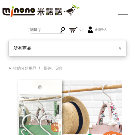
( 0 )
會員登入
所有商品
∨
➤ 收納分類用品
/
掛鉤、S鉤