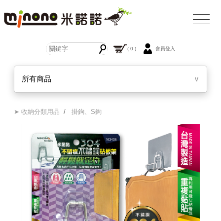
( 0 )
會員登入
所有商品
∨
➤ 收納分類用品
/
掛鉤、S鉤