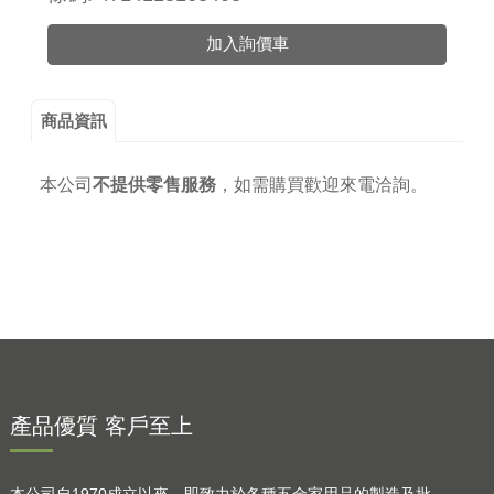
加入詢價車
商品資訊
本公司
不提供零售服務
，
如需購買歡迎來電洽詢。
產品優質 客戶至上
本公司自1970成立以來，即致力於各種五金家用品的製造及批