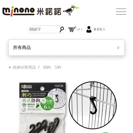
( 0 )
會員登入
所有商品
∨
➤ 收納分類用品
/
掛鉤、S鉤