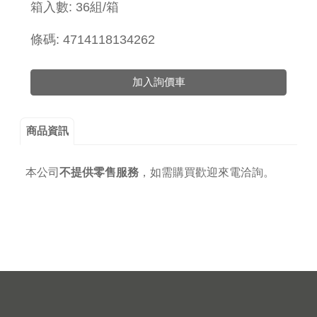
箱入數: 36組/箱
條碼: 4714118134262
加入詢價車
商品資訊
本公司
不提供零售服務
，
如需購買歡迎來電洽詢。