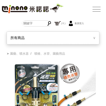
( 0 )
會員登入
所有商品
∨
➤ 園藝、噴水器
/
噴槍、水管、園藝用品