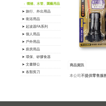
噴槍、水管、園藝用品
➤ 旅行、外出用品
➤ 衛浴用品
➤ 起波器FA系列
➤ 個人用品
➤ 戶外用品
➤ 廚房用品
➤ 環保、矽膠食器
➤ 文書辦公
商品資訊
➤ 各類剪刀
本公司
不提供零售服