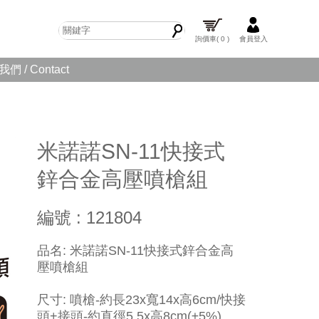
詢價車
( 0 )
會員登入
們 / Contact
米諾諾SN-11快接式
鋅合金高壓噴槍組
編號 : 121804
品名: 米諾諾SN-11快接式鋅合金高
壓噴槍組
尺寸: 噴槍-約長23x寬14x高6cm/快接
頭+接頭-約直徑5.5x高8cm(±5%)