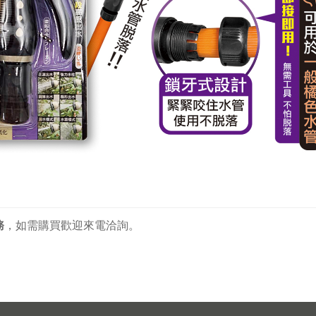
務
，
如需購買歡迎來電洽詢。