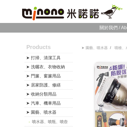
關於我們 / Ab
Products
➤ 園藝、噴水器
/
噴槍、
➤ 打掃、清潔工具
➤ 洗曬衣、衣物收納
➤ 門簾、窗簾用品
➤ 居家防護、修繕
➤ 收納分類用品
➤ 汽車、機車用品
➤ 園藝、噴水器
噴水器、噴瓶、噴壺