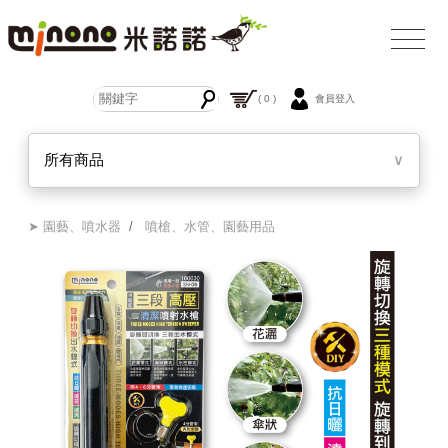
( 0 )
會員登入
所有商品
∨
➤ 園藝、噴水器
/
噴槍、水管、園藝用品