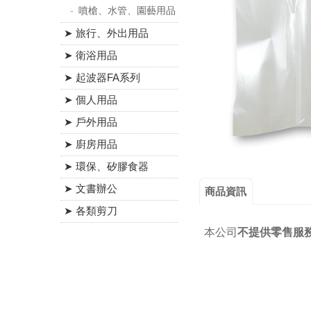
噴槍、水管、園藝用品
➤ 旅行、外出用品
➤ 衛浴用品
➤ 起波器FA系列
➤ 個人用品
➤ 戶外用品
➤ 廚房用品
➤ 環保、矽膠食器
➤ 文書辦公
商品資訊
➤ 各類剪刀
本公司
不提供零售服