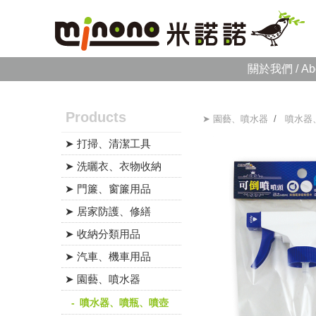
關於我們 / Ab
Products
➤ 園藝、噴水器
/
噴水器
➤ 打掃、清潔工具
➤ 洗曬衣、衣物收納
➤ 門簾、窗簾用品
➤ 居家防護、修繕
➤ 收納分類用品
➤ 汽車、機車用品
➤ 園藝、噴水器
噴水器、噴瓶、噴壺