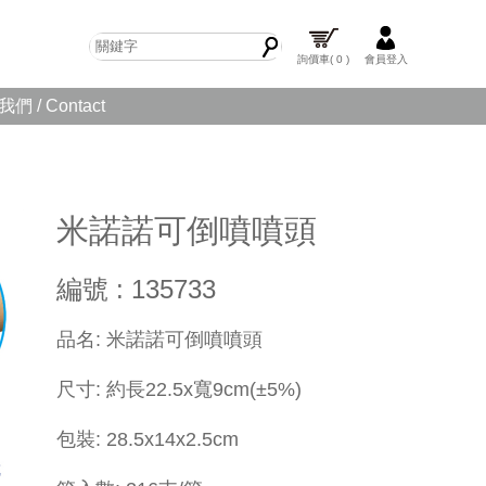
詢價車
( 0 )
會員登入
們 / Contact
米諾諾可倒噴噴頭
編號 : 135733
​品名: 米諾諾可倒噴噴頭
尺寸: 約長22.5x寬9cm(±5%)
包裝:
28.5x
14x2.5cm