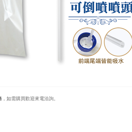
務
，
如需購買歡迎來電洽詢。