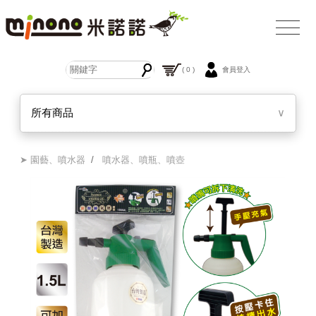
( 0 )
會員登入
所有商品
∨
➤ 園藝、噴水器
/
噴水器、噴瓶、噴壺