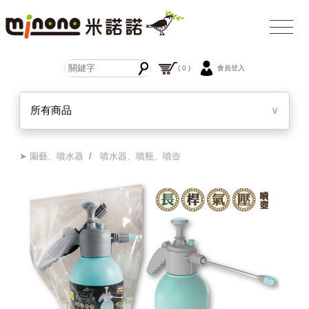
( 0 )
會員登入
所有商品
∨
➤ 園藝、噴水器
/
噴水器、噴瓶、噴壺