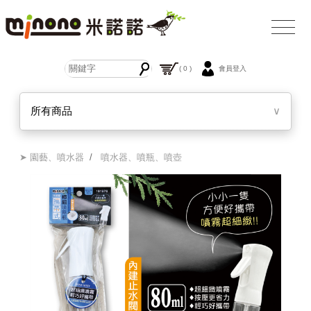
( 0 )
會員登入
所有商品
∨
➤ 園藝、噴水器
/
噴水器、噴瓶、噴壺