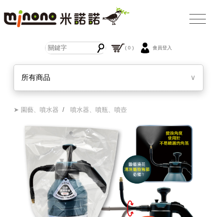
( 0 )
會員登入
所有商品
∨
➤ 園藝、噴水器
/
噴水器、噴瓶、噴壺