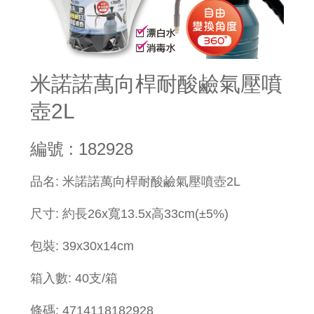
米諾諾萬向桿耐酸鹼氣壓噴
壺2L
編號 : 182928
品名: 米諾諾萬向桿耐酸鹼氣壓噴壺2L
尺寸: 約長26x寬13.5x高33cm(±5%)
包裝: 39x30x14cm
箱入數: 40支/箱
條碼: 4714118182928