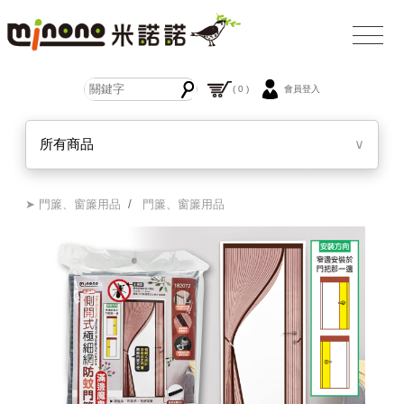
( 0 )
會員登入
所有商品
∨
➤ 門簾、窗簾用品
/
門簾、窗簾用品