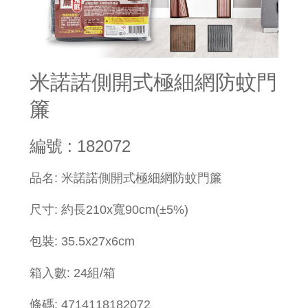
米諾諾側開式極細網防蚊門
簾
編號 : 182072
品名: 米諾諾側開式極細網防蚊門簾
尺寸: 約長210x寬90cm(±5%)
包裝: 35.5x27x6cm
箱入數: 24組/箱
條碼: 4714118182072