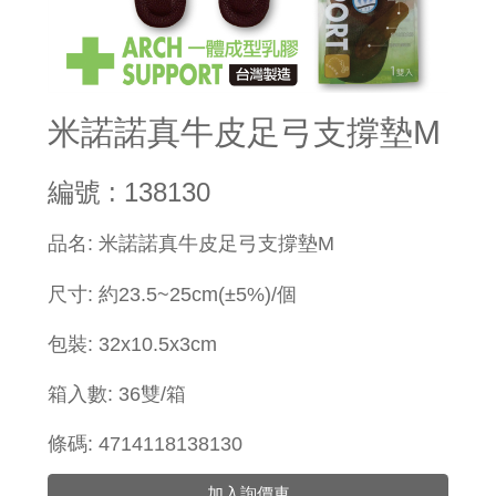
米諾諾真牛皮足弓支撐墊M
編號 : 138130
​品名: 米諾諾真牛皮足弓支撐墊M
尺寸: 約23.5~25cm
(±5%)/個
包裝:
32x
10.5x3cm
箱入數: 36雙
/箱
條碼: 4714118138130
加入詢價車