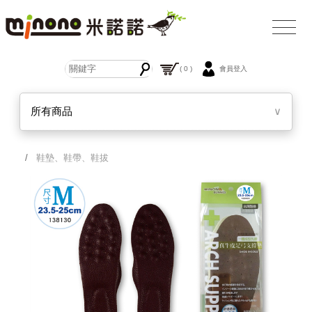
( 0 )
會員登入
所有商品
∨
/
鞋墊、鞋帶、鞋拔