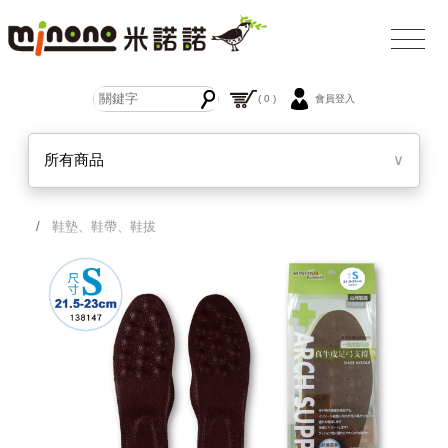
( 0 )
會員登入
所有商品
∨
/
鞋墊、鞋帶、鞋拔