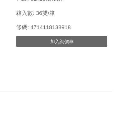
箱入數: 36雙/箱
條碼: 4714118138918
加入詢價車