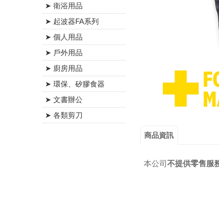
➤ 衛浴用品
➤ 起波器FA系列
➤ 個人用品
➤ 戶外用品
➤ 廚房用品
➤ 環保、矽膠食器
➤ 文書辦公
➤ 各類剪刀
商品資訊
本公司
不提供零售服