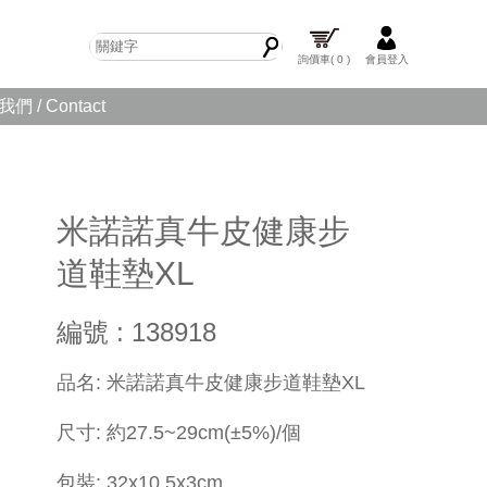
詢價車
( 0 )
會員登入
們 / Contact
米諾諾真牛皮健康步
道鞋墊XL
編號 : 138918
​品名: 米諾諾真牛皮健康步道鞋墊XL
尺寸: 約27.5~29cm(±5%)/個
包裝: 32x10.5x3cm