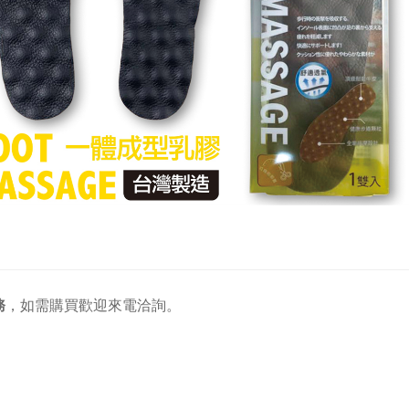
務
，
如需購買歡迎來電洽詢。