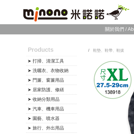
關於我們 / Ab
Products
/
鞋墊、鞋帶、鞋拔
➤ 打掃、清潔工具
➤ 洗曬衣、衣物收納
➤ 門簾、窗簾用品
➤ 居家防護、修繕
➤ 收納分類用品
➤ 汽車、機車用品
➤ 園藝、噴水器
➤ 旅行、外出用品