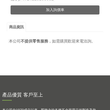
加入詢價車
商品資訊
本公司
不提供零售服務
，
如需購買歡迎來電洽詢。
產品優質 客戶至上
本公司自1970成立以來，即致力於各種五金家用品的製造及批