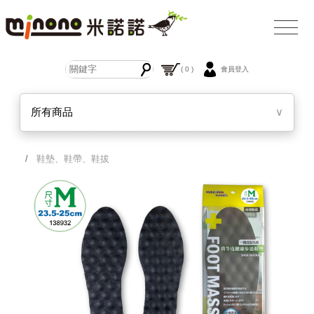
( 0 )
會員登入
所有商品
∨
/
鞋墊、鞋帶、鞋拔