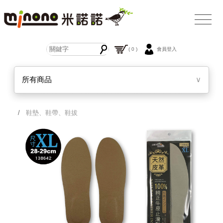
( 0 )
會員登入
所有商品
∨
/
鞋墊、鞋帶、鞋拔