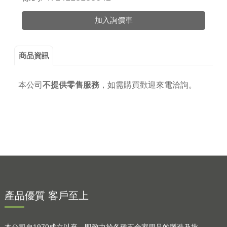
加入詢價車
商品資訊
本公司
不提供零售服務
，
如需購買歡迎來電洽詢。
產品優質 客戶至上
本公司自1970成立以來，即致力於各種五金家用品的製造及批