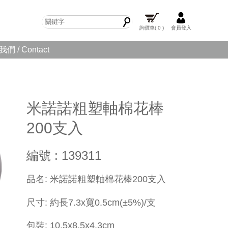
詢價車
( 0 )
會員登入
們 / Contact
米諾諾粗塑軸棉花棒
200支入
編號 : 139311
​品名: 米諾諾粗塑軸棉花棒200支入
尺寸: 約長
7.3x寬0.5cm
(±5%)
/支
包裝: 10.5x8.5x4.3cm