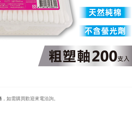
務
，
如需購買歡迎來電洽詢。