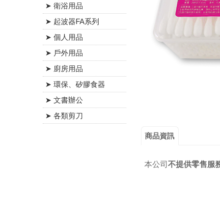
➤ 衛浴用品
➤ 起波器FA系列
➤ 個人用品
➤ 戶外用品
➤ 廚房用品
➤ 環保、矽膠食器
➤ 文書辦公
➤ 各類剪刀
商品資訊
本公司
不提供零售服