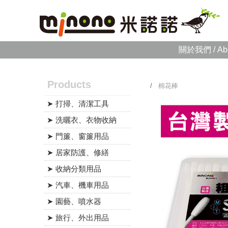
關於我們 / Ab
Products
/
棉花棒
➤ 打掃、清潔工具
➤ 洗曬衣、衣物收納
➤ 門簾、窗簾用品
➤ 居家防護、修繕
➤ 收納分類用品
➤ 汽車、機車用品
➤ 園藝、噴水器
➤ 旅行、外出用品