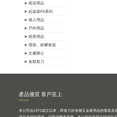
➤ 衛浴用品
➤ 起波器FA系列
➤ 個人用品
➤ 戶外用品
➤ 廚房用品
➤ 環保、矽膠食器
➤ 文書辦公
➤ 各類剪刀
產品優質 客戶至上
本公司自1970成立以來，即致力於各種五金家用品的製造及