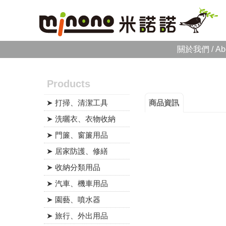
關於我們 / Ab
Products
➤ 打掃、清潔工具
商品資訊
➤ 洗曬衣、衣物收納
➤ 門簾、窗簾用品
➤ 居家防護、修繕
➤ 收納分類用品
➤ 汽車、機車用品
➤ 園藝、噴水器
➤ 旅行、外出用品