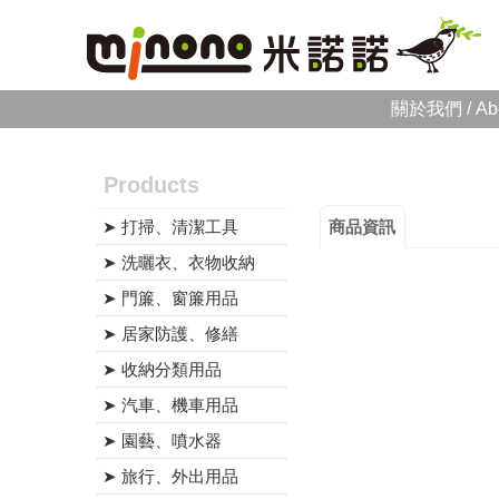
關於我們 / Ab
Products
➤ 打掃、清潔工具
商品資訊
➤ 洗曬衣、衣物收納
➤ 門簾、窗簾用品
➤ 居家防護、修繕
➤ 收納分類用品
➤ 汽車、機車用品
➤ 園藝、噴水器
➤ 旅行、外出用品