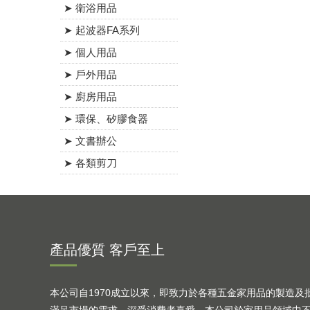
➤ 衛浴用品
➤ 起波器FA系列
➤ 個人用品
➤ 戶外用品
➤ 廚房用品
➤ 環保、矽膠食器
➤ 文書辦公
➤ 各類剪刀
產品優質 客戶至上
本公司自1970成立以來，即致力於各種五金家用品的製造及