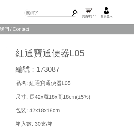
詢價車
( 0 )
會員登入
們 / Contact
紅通寶通便器L05
編號 : 173087
​品名: 紅通寶通便器L05
尺寸: 長42x寬18x高18cm
(±5%)
包裝: 42x18x18cm
箱入數: 30支/箱