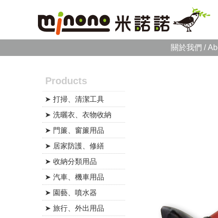
關於我們 / Ab
Products
➤ 打掃、清潔工具
➤ 洗曬衣、衣物收納
➤ 門簾、窗簾用品
➤ 居家防護、修繕
➤ 收納分類用品
➤ 汽車、機車用品
➤ 園藝、噴水器
➤ 旅行、外出用品