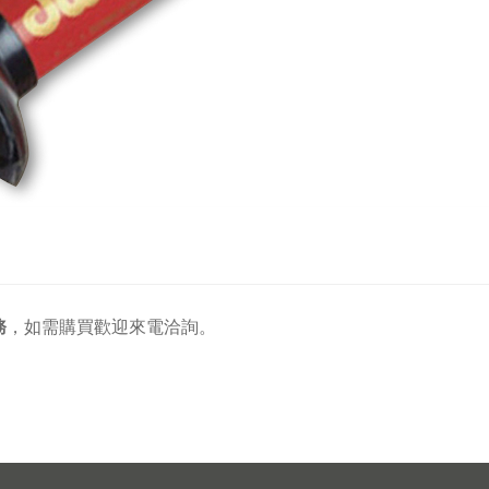
務
，
如需購買歡迎來電洽詢。