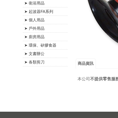
➤ 衛浴用品
➤ 起波器FA系列
➤ 個人用品
➤ 戶外用品
➤ 廚房用品
➤ 環保、矽膠食器
➤ 文書辦公
➤ 各類剪刀
商品資訊
本公司
不提供零售服