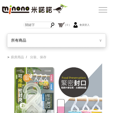
( 0 )
會員登入
所有商品
∨
➤ 廚房用品
/
分裝、保存