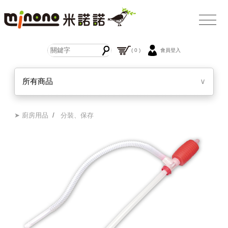
( 0 )
會員登入
所有商品
∨
➤ 廚房用品
/
分裝、保存