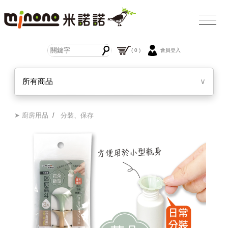
( 0 )
會員登入
所有商品
∨
➤ 廚房用品
/
分裝、保存