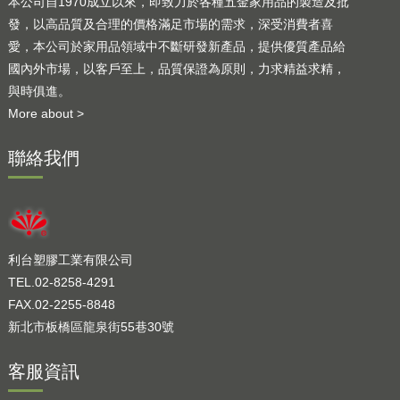
本公司自1970成立以來，即致力於各種五金家用品的製造及批
發，以高品質及合理的價格滿足市場的需求，深受消費者喜
愛，本公司於家用品領域中不斷研發新產品，提供優質產品給
國內外市場，以客戶至上，品質保證為原則，力求精益求精，
與時俱進。
More about >
聯絡我們
利台塑膠工業有限公司
TEL.02-8258-4291
FAX.02-2255-8848
新北市板橋區龍泉街55巷30號
客服資訊