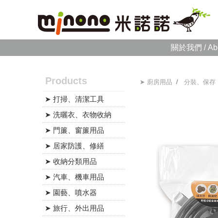
關於我們 / Ab
Products
➤ 廚房用品
/
分裝、保存
➤ 打掃、清潔工具
➤ 洗曬衣、衣物收納
➤ 門簾、窗簾用品
➤ 居家防護、修繕
➤ 收納分類用品
➤ 汽車、機車用品
➤ 園藝、噴水器
➤ 旅行、外出用品