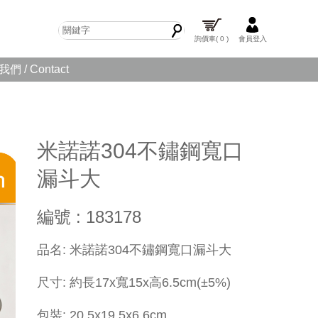
詢價車
( 0 )
會員登入
們 / Contact
米諾諾304不鏽鋼寬口
漏斗大
編號 : 183178
品名: 米諾諾304不鏽鋼寬口漏斗大
尺寸: 約長17x寬15x高6.5cm(±5%)
包裝: 20.5x19.5x6.6cm