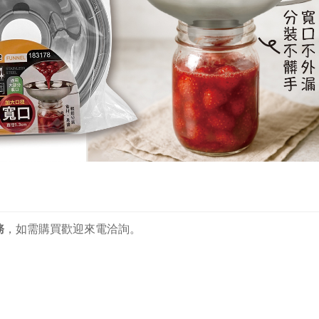
務
，
如需購買歡迎來電洽詢。