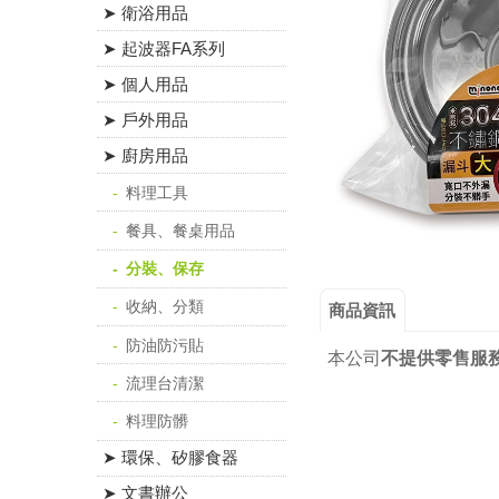
➤ 衛浴用品
➤ 起波器FA系列
➤ 個人用品
➤ 戶外用品
➤ 廚房用品
料理工具
餐具、餐桌用品
分裝、保存
收納、分類
商品資訊
防油防污貼
本公司
不提供零售服
流理台清潔
料理防髒
➤ 環保、矽膠食器
➤ 文書辦公