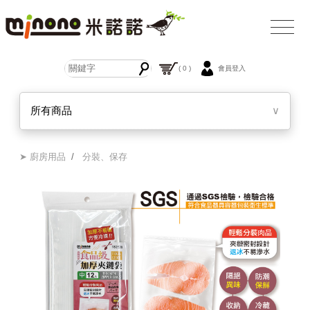
( 0 )
會員登入
所有商品
∨
➤ 廚房用品
/
分裝、保存