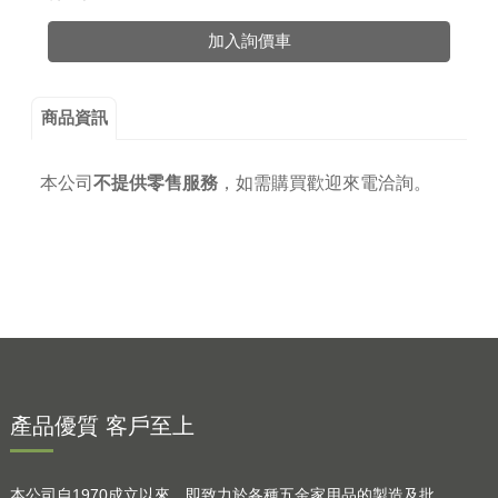
加入詢價車
商品資訊
本公司
不提供零售服務
，
如需購買歡迎來電洽詢。
產品優質 客戶至上
本公司自1970成立以來，即致力於各種五金家用品的製造及批