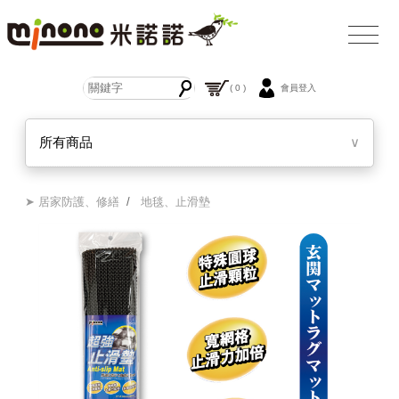
( 0 )
會員登入
所有商品
∨
➤ 居家防護、修繕
/
地毯、止滑墊