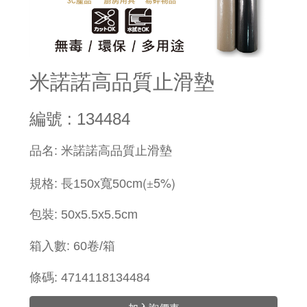
米諾諾高品質止滑墊
編號 : 134484
​品名: 米諾諾高品質止滑墊
(
5%)
規格: 長
150x寬
50cm
±
包裝: 50
x5.5x5.5
cm
箱入數: 60卷/箱
條碼: 4714118134484