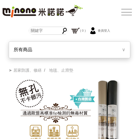
( 0 )
會員登入
所有商品
∨
➤ 居家防護、修繕
/
地毯、止滑墊