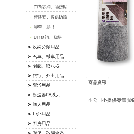
門窗紗網、隔熱貼
椅腳套、傢俱防護
膠帶、膠貼
DIY修補、修繕
➤ 收納分類用品
➤ 汽車、機車用品
➤ 園藝、噴水器
➤ 旅行、外出用品
商品資訊
➤ 衛浴用品
➤ 起波器FA系列
本公司
不提供零售服
➤ 個人用品
➤ 戶外用品
➤ 廚房用品
➤ 環保、矽膠食器