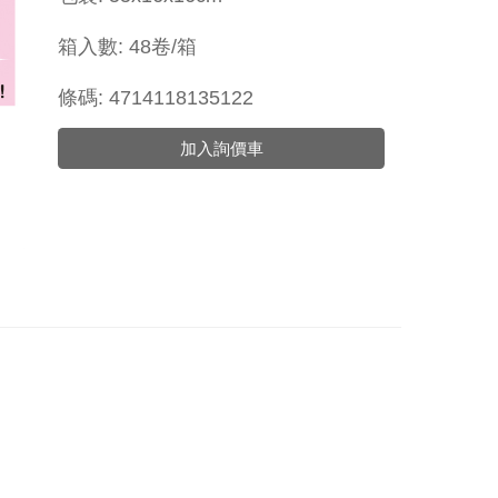
箱入數: 48卷/箱
條碼: 4714118135122
加入詢價車