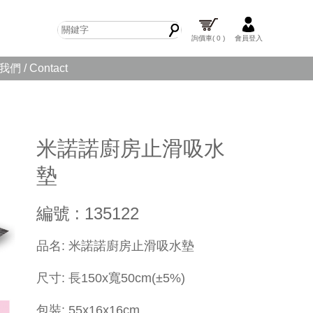
詢價車
( 0 )
會員登入
們 / Contact
米諾諾廚房止滑吸水
墊
編號 : 135122
​品名: 米諾諾廚房止滑吸水墊
尺寸: 長150x寬50cm(±5%)
包裝: 55x16x16cm