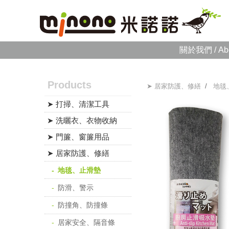
關於我們 / Ab
Products
➤ 居家防護、修繕
/
地毯
➤ 打掃、清潔工具
➤ 洗曬衣、衣物收納
➤ 門簾、窗簾用品
➤ 居家防護、修繕
地毯、止滑墊
防滑、警示
防撞角、防撞條
居家安全、隔音條