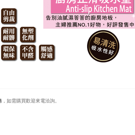
務
，
如需購買歡迎來電洽詢。