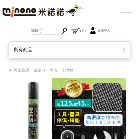
( 0 )
會員登入
所有商品
∨
➤ 居家防護、修繕
/
地毯、止滑墊