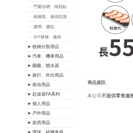
門窗紗網、隔熱貼
椅腳套、傢俱防護
膠帶、膠貼
DIY修補、修繕
➤ 收納分類用品
➤ 汽車、機車用品
➤ 園藝、噴水器
➤ 旅行、外出用品
商品資訊
➤ 衛浴用品
➤ 起波器FA系列
本公司
不提供零售服
➤ 個人用品
➤ 戶外用品
➤ 廚房用品
➤ 環保、矽膠食器