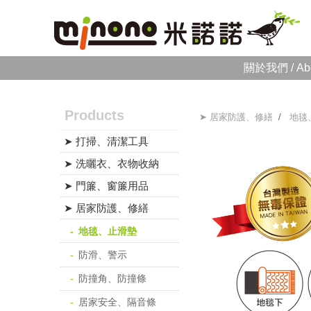
關於我們 / Ab
Products
➤ 居家防護、修繕
/
地毯
➤ 打掃、清潔工具
➤ 洗曬衣、衣物收納
➤ 門簾、窗簾用品
➤ 居家防護、修繕
地毯、止滑墊
防滑、警示
防撞角、防撞條
居家安全、隔音條