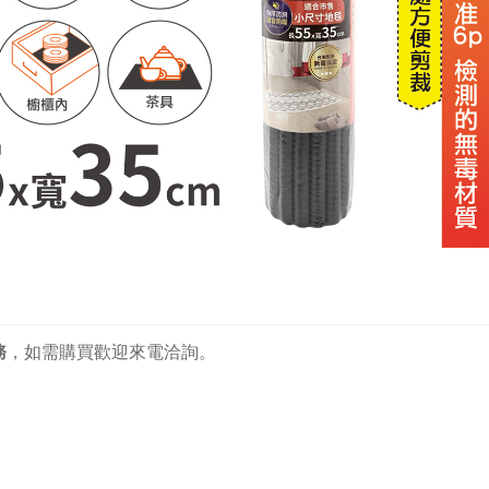
務
，
如需購買歡迎來電洽詢。