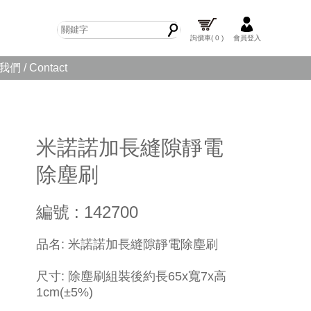
詢價車
( 0 )
會員登入
們 / Contact
米諾諾加長縫隙靜電
除塵刷
編號 : 142700
品名: 米諾諾加長縫隙靜電除塵刷
尺寸: 除塵刷組裝後約長65x寬7x高
1cm(±5%)