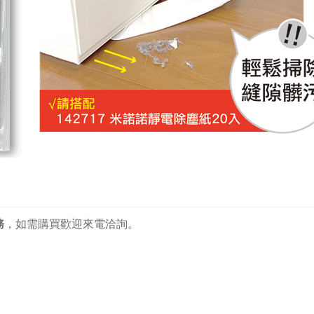
務
，
如需購買歡迎來電洽詢。