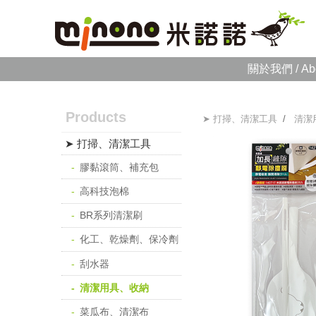
關於我們 / Ab
Products
➤ 打掃、清潔工具
/
清潔
➤ 打掃、清潔工具
膠黏滾筒、補充包
高科技泡棉
BR系列清潔刷
化工、乾燥劑、保冷劑
刮水器
清潔用具、收納
菜瓜布、清潔布