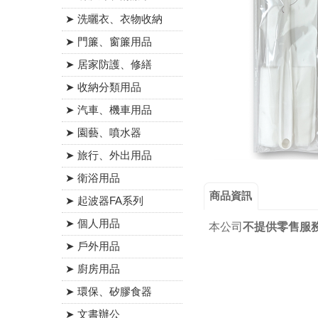
➤ 洗曬衣、衣物收納
➤ 門簾、窗簾用品
➤ 居家防護、修繕
➤ 收納分類用品
➤ 汽車、機車用品
➤ 園藝、噴水器
➤ 旅行、外出用品
➤ 衛浴用品
商品資訊
➤ 起波器FA系列
➤ 個人用品
本公司
不提供零售服
➤ 戶外用品
➤ 廚房用品
➤ 環保、矽膠食器
➤ 文書辦公