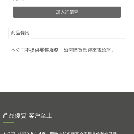
加入詢價車
商品資訊
本公司
不提供零售服務
，
如需購買歡迎來電洽詢。
產品優質 客戶至上
本公司自1970成立以來，即致力於各種五金家用品的製造及批