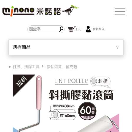
( 0 )
會員登入
所有商品
∨
➤ 打掃、清潔工具
/
膠黏滾筒、補充包