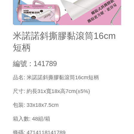
米諾諾斜撕膠黏滾筒16cm
短柄
編號 : 141789
品名: 米諾諾斜撕膠黏滾筒16cm短柄
尺寸: 約長31x寬18x高7cm(±5%)
包裝: 33x18x7.5cm
箱入數: 48組/箱
條碼: 4714118141789