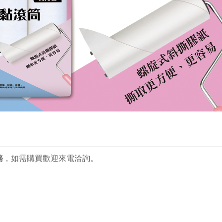
務
，
如需購買歡迎來電洽詢。