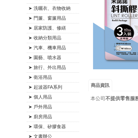
➤ 洗曬衣、衣物收納
➤ 門簾、窗簾用品
➤ 居家防護、修繕
➤ 收納分類用品
➤ 汽車、機車用品
➤ 園藝、噴水器
➤ 旅行、外出用品
➤ 衛浴用品
商品資訊
➤ 起波器FA系列
➤ 個人用品
本公司
不提供零售服
➤ 戶外用品
➤ 廚房用品
➤ 環保、矽膠食器
➤ 文書辦公