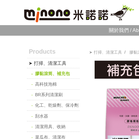
關於我們 / Ab
Products
➤ 打掃、清潔工具
/
膠黏
➤ 打掃、清潔工具
膠黏滾筒、補充包
高科技泡棉
BR系列清潔刷
化工、乾燥劑、保冷劑
刮水器
清潔用具、收納
菜瓜布、清潔布