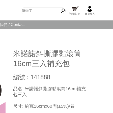
詢價車
( 0 )
會員登入
們 / Contact
米諾諾斜撕膠黏滾筒
16cm三入補充包
編號 : 141888
​品名: 米諾諾斜撕
膠黏滾筒
16cm補充
包三入
尺寸: 約寬16cmx60周
(±5%)/卷