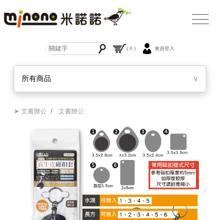
( 0 )
會員登入
所有商品
∨
➤ 文書辦公
/
文書辦公