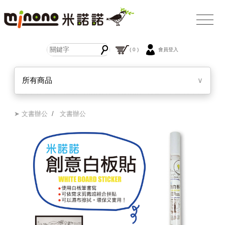
( 0 )
會員登入
所有商品
∨
➤ 文書辦公
/
文書辦公