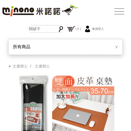
( 0 )
會員登入
所有商品
∨
➤ 文書辦公
/
文書辦公