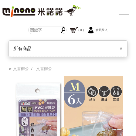
( 0 )
會員登入
所有商品
∨
➤ 文書辦公
/
文書辦公