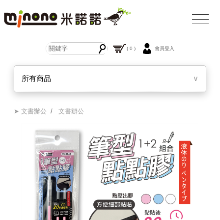
( 0 )
會員登入
所有商品
∨
➤ 文書辦公
/
文書辦公