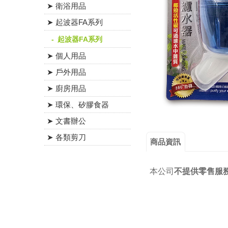
➤ 衛浴用品
➤ 起波器FA系列
起波器FA系列
➤ 個人用品
➤ 戶外用品
➤ 廚房用品
➤ 環保、矽膠食器
➤ 文書辦公
➤ 各類剪刀
商品資訊
本公司
不提供零售服