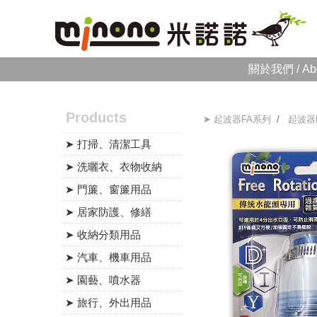
關於我們 / Ab
Products
➤ 起波器FA系列
/
起波器
➤ 打掃、清潔工具
➤ 洗曬衣、衣物收納
➤ 門簾、窗簾用品
➤ 居家防護、修繕
➤ 收納分類用品
➤ 汽車、機車用品
➤ 園藝、噴水器
➤ 旅行、外出用品