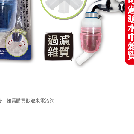
務
，
如需購買歡迎來電洽詢。