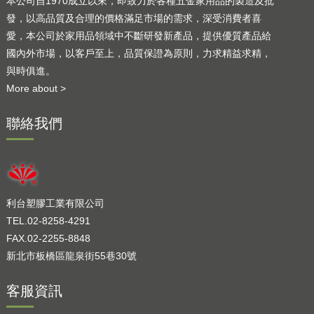
本公司自1970成立以來，即致力於各種五金家用品的製造及批
發，以高品質及合理的價格滿足市場的需求，深受消費者喜
愛，本公司於家用品領域中不斷研發新產品，提供優質產品給
國內外市場，以客戶至上，品質保證為原則，力求精益求精，
與時俱進。
More about >
聯絡我們
利台塑膠工業有限公司
TEL.02-8258-4291
FAX.02-2255-8848
新北市板橋區龍泉街55巷30號
客服資訊