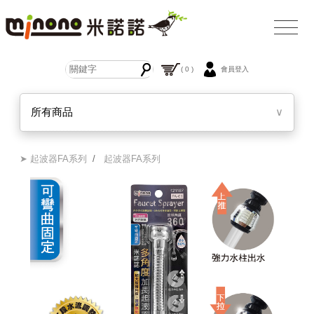
( 0 )
會員登入
所有商品
∨
➤ 起波器FA系列
/
起波器FA系列