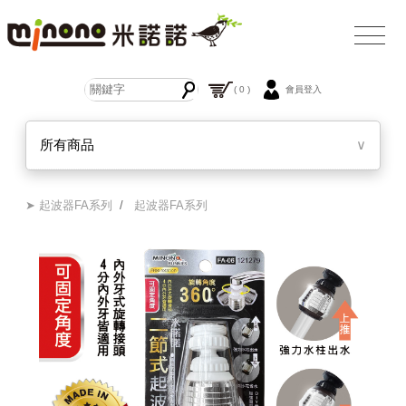
( 0 )
會員登入
所有商品
∨
➤ 起波器FA系列
/
起波器FA系列