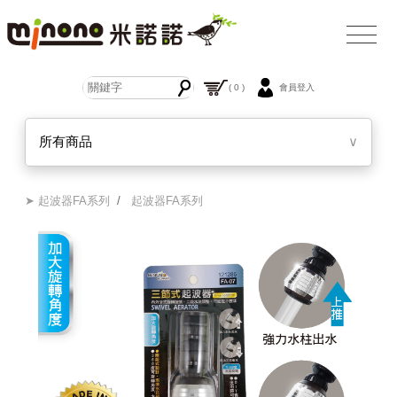
( 0 )
會員登入
所有商品
∨
➤ 起波器FA系列
/
起波器FA系列