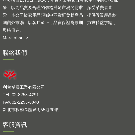
本公司自1970成立以來，即致力於各種五金家用品的製造及批
發，以高品質及合理的價格滿足市場的需求，深受消費者喜
愛，本公司於家用品領域中不斷研發新產品，提供優質產品給
國內外市場，以客戶至上，品質保證為原則，力求精益求精，
與時俱進。
More about >
聯絡我們
利台塑膠工業有限公司
TEL.02-8258-4291
FAX.02-2255-8848
新北市板橋區龍泉街55巷30號
客服資訊