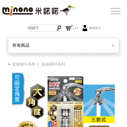
( 0 )
會員登入
所有商品
∨
➤ 起波器FA系列
/
起波器FA系列