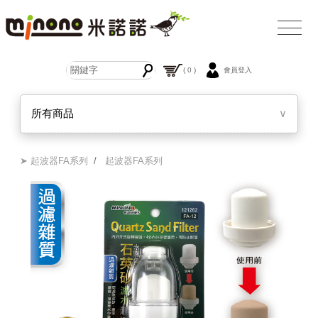
( 0 )
會員登入
所有商品
∨
➤ 起波器FA系列
/
起波器FA系列