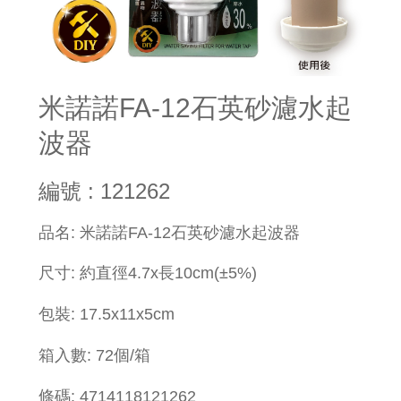
米諾諾FA-12石英砂濾水起
波器
編號 : 121262
​品名: 米諾諾FA-12石英砂濾水起波器
尺寸
: 約直徑4.7x長10cm(±5%)
包裝:
17.5x
11x5cm
箱入數: 72個/箱
條碼: 4714118121262