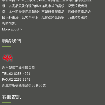
本公司自1970成立以來，即致力於各種五金家用品的製造及批
發，以高品質及合理的價格滿足市場的需求，深受消費者喜
愛，本公司於家用品領域中不斷研發新產品，提供優質產品給
國內外市場，以客戶至上，品質保證為原則，力求精益求精，
與時俱進。
More about >
聯絡我們
利台塑膠工業有限公司
TEL.02-8258-4291
FAX.02-2255-8848
新北市板橋區龍泉街55巷30號
客服資訊