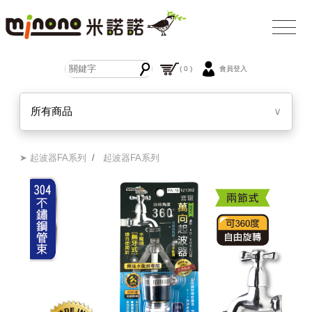
( 0 )
會員登入
所有商品
∨
➤ 起波器FA系列
/
起波器FA系列