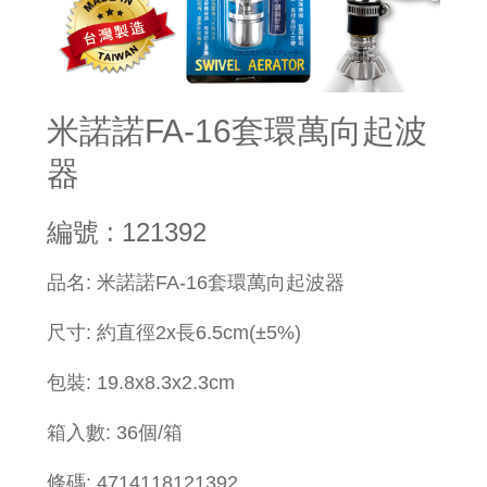
米諾諾FA-16套環萬向起波
器
編號 : 121392
​品名: 米諾諾FA-16套環萬向起波器
尺寸: 約直徑2x長6.5cm(±5%)
包裝:
19.8x
8.3x2.3cm
箱入數: 36個/箱
條碼: 4714118121392