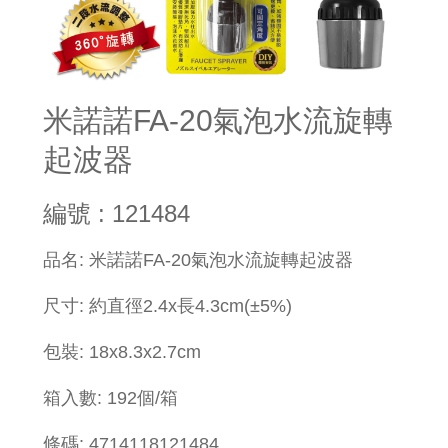
米諾諾FA-20氣泡水流旋轉
起波器
編號 : 121484
​品名: 米諾諾FA-20氣泡水流旋轉起波器
尺寸: 約直徑2.4x長4.3cm(±5%)
包裝:
18x
8.3x2.7cm
箱入數: 192個/箱
條碼: 4714118121484