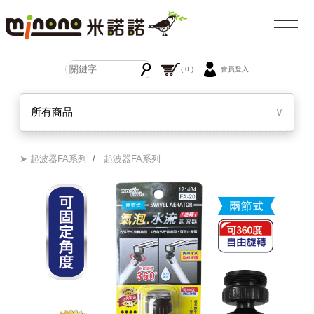
( 0 )
會員登入
所有商品
∨
➤ 起波器FA系列
/
起波器FA系列